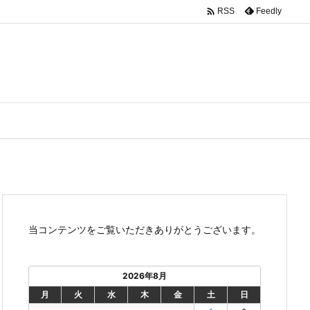

Feedly
RSS
当コンテンツをご覧いただきありがとうございます。
2026年8月
月
火
水
木
金
土
日