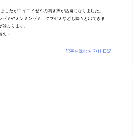
しましたがニイニイゼミの鳴き声が活発になりました。
ラゼミやミンミンゼミ、クマゼミなども続々と出てきま
が始まります。
 ...
記事を読む
7/11 日記