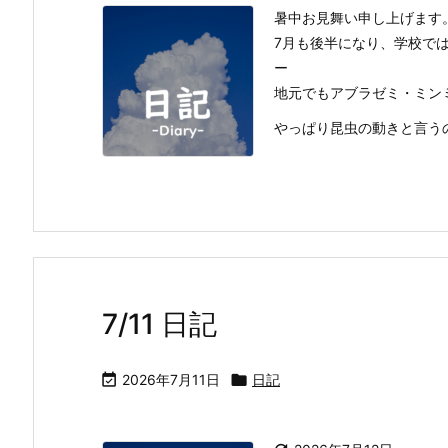
暑中お見舞い申し上げます
7月も後半になり、学校で
ー
地元でもアブラゼミ・ミン
やっぱり昆虫の動きと言うのも
7/11 日記

2026年7月11日

日記