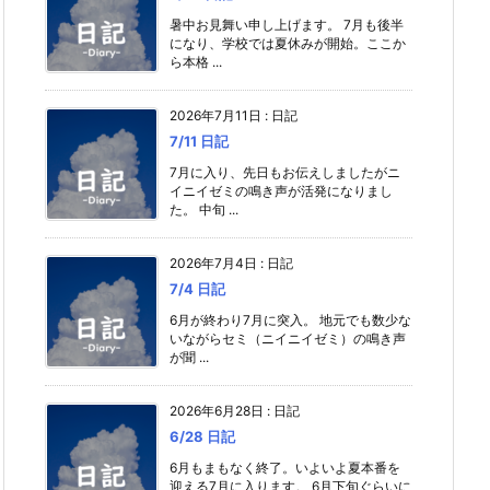
暑中お見舞い申し上げます。 7月も後半
になり、学校では夏休みが開始。ここか
ら本格 ...
2026年7月11日
:
日記
7/11 日記
7月に入り、先日もお伝えしましたがニ
イニイゼミの鳴き声が活発になりまし
た。 中旬 ...
2026年7月4日
:
日記
7/4 日記
6月が終わり7月に突入。 地元でも数少な
いながらセミ（ニイニイゼミ）の鳴き声
が聞 ...
2026年6月28日
:
日記
6/28 日記
6月もまもなく終了。いよいよ夏本番を
迎える7月に入ります。 6月下旬ぐらいに