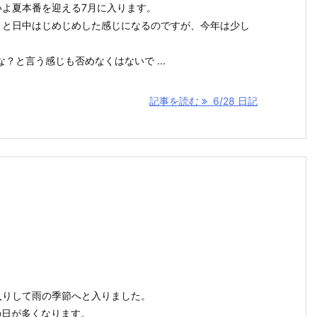
いよ夏本番を迎える7月に入ります。
々と日中はじめじめした感じになるのですが、今年は少し
？と言う感じも否めなくはないで ...
記事を読む
6/28 日記
入りして雨の季節へと入りました。
の日が多くなります。