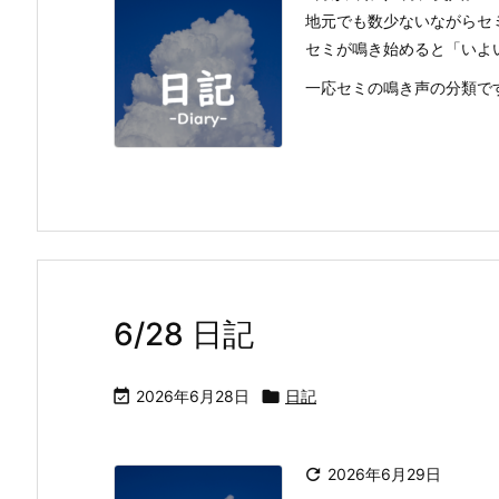
地元でも数少ないながらセ
セミが鳴き始めると「いよ
一応セミの鳴き声の分類で
6/28 日記

2026年6月28日

日記

2026年6月29日