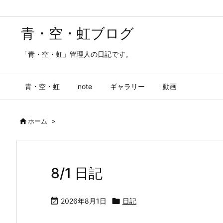
青・空・虹ブログ
「青・空・虹」管理人の日記です。
青・空・虹
note
ギャラリー
動画

ホーム
>
8/1 日記

2026年8月1日

日記