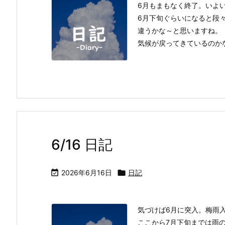
6月もまもなく終了。いよ
6月下旬ぐらいになると段
違うかな～と思いますね。
気候が戻ってきているのかな
6/16 日記

2026年6月16日

日記
気づけば6月に突入。梅雨
ここから7月下旬までは雨